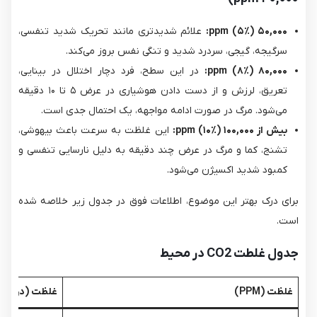
۵۰,۰۰۰
(۵٪):
ppm
علائم شدیدتری مانند تحریک شدید تنفسی،
سرگیجه، گیجی، سردرد شدید و تنگی نفس بروز می‌کند.
۸۰,۰۰۰
(۸٪):
ppm
در این سطح، فرد دچار اختلال در بینایی،
تعریق، لرزش و از دست دادن هوشیاری در عرض ۵ تا ۱۰ دقیقه
می‌شود. مرگ در صورت ادامه مواجهه، یک احتمال جدی است.
بیش از
۱۰۰,۰۰۰
(۱۰٪):
ppm
این غلظت به سرعت باعث بیهوشی،
تشنج، کما و مرگ در عرض چند دقیقه به دلیل نارسایی تنفسی و
کمبود شدید اکسیژن می‌شود.
برای درک بهتر این موضوع، اطلاعات فوق در جدول زیر خلاصه شده
است.
جدول غلطت CO2 در محیط
غلظت (PPM)
غلظت (درصد د