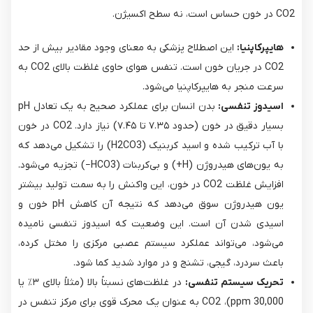
CO2​ در خون حساس است، نه سطح اکسیژن.
هایپرکاپنیا:
این اصطلاح پزشکی به معنای وجود مقادیر بیش از حد
CO2​ در جریان خون است. تنفس هوای حاوی غلظت بالای CO2​ به
سرعت منجر به هایپرکاپنیا می‌شود.
اسیدوز تنفسی:
بدن انسان برای عملکرد صحیح به یک تعادل pH
بسیار دقیق در خون (حدود ۷.۳۵ تا ۷.۴۵) نیاز دارد. CO2​ در خون
با آب ترکیب شده و اسید کربنیک (H2​CO3​) را تشکیل می‌دهد که
به یون‌های هیدروژن (H+) و بی‌کربنات (HCO3−​) تجزیه می‌شود.
افزایش غلظت CO2​ در خون، این واکنش را به سمت تولید بیشتر
یون هیدروژن سوق می‌دهد که نتیجه آن کاهش pH خون و
اسیدی شدن آن است. این وضعیت که اسیدوز تنفسی نامیده
می‌شود، می‌تواند عملکرد سیستم عصبی مرکزی را مختل کرده،
باعث سردرد، گیجی، تشنج و در موارد شدید کما شود.
تحریک سیستم تنفسی:
در غلظت‌های نسبتاً بالا (مثلاً بالای ۳٪ یا
30,000 ppm)، CO2​ به عنوان یک محرک قوی برای مرکز تنفس در