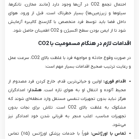
احتمال تجمع CO2​ در آن‌ها وجود دارد (مانند مخازن، تانکرها،
سیلوها و زیرزمین‌ها) بسیار خطرناک است. قبل از ورود، هوای
داخل فضا باید توسط فرد متخصص با گازسنج کالیبره آزمایش
شود تا از ایمن بودن سطح اکسیژن و CO2​ اطمینان حاصل شود.
اقدامات لازم در هنگام مسمومیت با CO2
در صورت وقوع حادثه و مواجهه فرد با غلظت بالای CO2​، سرعت عمل
و رعایت ترتیب صحیح اقدامات بسیار مهم است:
اقدام فوری:
اولین و حیاتی‌ترین قدم، خارج کردن فرد مصدوم از
محیط آلوده و انتقال او به هوای تازه است.
هشدار:
امدادگران
هرگز نباید بدون تجهیزات تنفسی مستقل وارد منطقه‌ای شوند که
مشکوک به غلظت بالای CO2​ است. تلاش برای نجات بدون
تجهیزات مناسب، اغلب منجر به قربانی شدن خود امدادگر نیز
می‌شود.
تماس با اورژانس:
فوراً با خدمات پزشکی اورژانس (۱۱۵) تماس