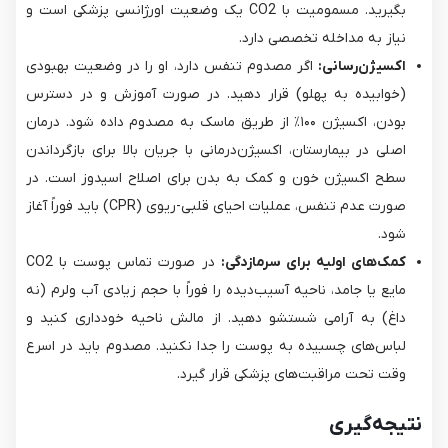
بگیرید. مسمومیت با CO2​ یک وضعیت اورژانسی پزشکی است و
نیاز به مداخله تخصصی دارد.
اکسیژن‌رسانی:
اگر مصدوم تنفس دارد، او را در وضعیت بهبودی
(خوابیده به پهلو) قرار دهید. در صورت آموزش و در دسترس
بودن، اکسیژن ۱۰۰٪ از طریق ماسک به مصدوم داده شود. درمان
اصلی در بیمارستان، اکسیژن‌درمانی با جریان بالا برای بازگرداندن
سطح اکسیژن خون و کمک به بدن برای اصلاح اسیدوز است. در
صورت عدم تنفس، عملیات احیای قلبی-ریوی (CPR) باید فوراً آغاز
شود.
کمک‌های اولیه برای سرمازدگی:
مایع یا جامد، ناحیه آسیب‌دیده را فوراً با حجم زیادی آب ولرم (نه
داغ) به آرامی شستشو دهید. از مالش ناحیه خودداری کنید و
لباس‌های چسبیده به پوست را جدا نکنید. مصدوم باید در اسرع
وقت تحت مراقبت‌های پزشکی قرار گیرد.
نتیجه‌گیری