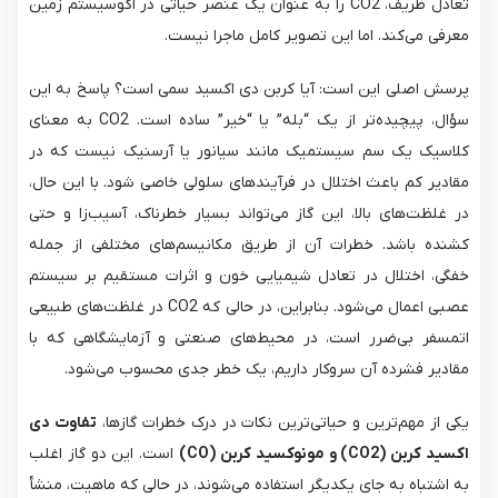
تعادل ظریف، CO2​ را به عنوان یک عنصر حیاتی در اکوسیستم زمین
معرفی می‌کند. اما این تصویر کامل ماجرا نیست.
پرسش اصلی این است: آیا کربن دی اکسید سمی است؟ پاسخ به این
سؤال، پیچیده‌تر از یک “بله” یا “خیر” ساده است. CO2​ به معنای
کلاسیک یک سم سیستمیک مانند سیانور یا آرسنیک نیست که در
مقادیر کم باعث اختلال در فرآیندهای سلولی خاصی شود. با این حال،
در غلظت‌های بالا، این گاز می‌تواند بسیار خطرناک، آسیب‌زا و حتی
کشنده باشد. خطرات آن از طریق مکانیسم‌های مختلفی از جمله
خفگی، اختلال در تعادل شیمیایی خون و اثرات مستقیم بر سیستم
عصبی اعمال می‌شود. بنابراین، در حالی که CO2​ در غلظت‌های طبیعی
اتمسفر بی‌ضرر است، در محیط‌های صنعتی و آزمایشگاهی که با
مقادیر فشرده آن سروکار داریم، یک خطر جدی محسوب می‌شود.
یکی از مهم‌ترین و حیاتی‌ترین نکات در درک خطرات گازها،
تفاوت دی
اکسید کربن (CO2​) و مونوکسید کربن (CO)
است. این دو گاز اغلب
به اشتباه به جای یکدیگر استفاده می‌شوند، در حالی که ماهیت، منشأ