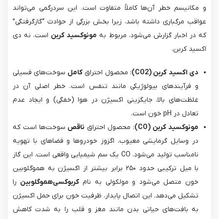
و مکانیسم خطر آن‌ها کاملاً متفاوت است. این سردرگمی می‌تواند
عواقب مرگباری داشته باشد، زیرا بخش بزرگی از حوادث “گازگرفتگی”
که در اخبار گزارش می‌شود، مربوط به
مونوکسید کربن
است، نه دی
اکسید کربن.
دی اکسید کربن (CO2​)
: محصول احتراق
کامل
سوخت‌های فسیلی
و فرآیندهای بیولوژیکی مانند تنفس است. خطر اصلی آن در
غلظت‌های بالا، جایگزینی اکسیژن در هوا (خفگی) و ایجاد عدم
تعادل در pH خون است.
مونوکسید کربن (CO)
: محصول احتراق
ناقص
سوخت‌ها است که
در وسایل گرمایشی معیوب، اگزوز خودروها و فضاهای با تهویه
نامناسب تولید می‌شود. CO یک سم شیمیایی واقعی است. این گاز
با میل ترکیبی حدود ۲۵۰ برابر بیشتر از اکسیژن به هموگلوبین
خون متصل می‌شود و مولکولی به نام
کربوکسی‌هموگلوبین
را
تشکیل می‌دهد. این اتصال پایدار، ظرفیت خون برای حمل اکسیژن
به بافت‌های حیاتی بدن مانند مغز و قلب را به شدت کاهش