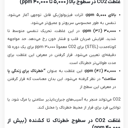
غلظت CO2 در سطوح بالا (۵,۰۰۰ تا ۴۰,۰۰۰ ppm)
بالای
۵,۰۰۰
ppm
:
اثرات فیزیولوژیکی قابل توجهی آغاز می‌شود.
تنفس به طور محسوسی سریع‌تر و عمیق‌تر می‌شود.
۳۰,۰۰۰
(۳٪):
ppm
در این غلظت، تحریک تنفسی متوسط تا
شدید، افزایش ضربان قلب و فشار خون رخ می‌دهد. حد مواجهه
کوتاه‌مدت (STEL) برای CO2​ معمولاً ۳۰,۰۰۰ ppm برای یک دوره ۱۵
دقیقه‌ای تعیین می‌شود. قرار گرفتن در معرض این غلظت برای
مدت طولانی‌تر خطرناک است.
۴۰,۰۰۰ ppm (۴٪):
این غلظت به عنوان
“خطرناک برای زندگی یا
سلامت”
در نظر گرفته می‌شود. این بدان معناست که قرار گرفتن
در معرض این سطح از
CO2​ می‌تواند منجر به آسیب‌های جبران‌ناپذیر سلامتی یا مرگ شود، یا
توانایی فرد برای فرار از محیط خطرناک را مختل کند.
غلظت CO2 در
سطوح خطرناک تا کشنده (بیش از
۴۰,۰۰۰ ppm)