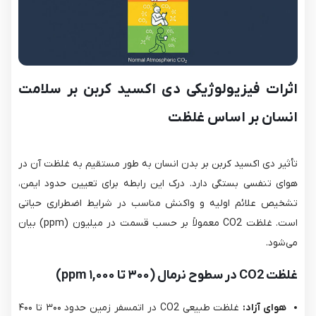
اثرات فیزیولوژیکی دی اکسید کربن بر سلامت
انسان بر اساس غلظت
تأثیر دی اکسید کربن بر بدن انسان به طور مستقیم به غلظت آن در
هوای تنفسی بستگی دارد. درک این رابطه برای تعیین حدود ایمن،
تشخیص علائم اولیه و واکنش مناسب در شرایط اضطراری حیاتی
است. غلظت CO2​ معمولاً بر حسب قسمت در میلیون (ppm) بیان
می‌شود.
غلظت CO2 در سطوح نرمال (۳۰۰ تا ۱,۰۰۰ ppm)
هوای آزاد:
غلظت طبیعی CO2​ در اتمسفر زمین حدود ۳۰۰ تا ۴۰۰