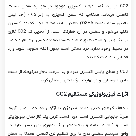
CO2​ در یک فضا، درصد اکسیژن موجود در هوا به همان نسبت
کاهش می‌یابد. هنگامی که سطح اکسیژن به زیر ۱۹.۵٪ (حد ایمن
تعیین شده توسط OSHA) کاهش یابد، محیط دچار کمبود اکسیژن
تلقی می‌شود و تنفس در آن خطرناک است. از آنجایی که CO2​ گازی
بی‌رنگ و بی‌بو است، هیچ علامت هشداردهنده حسی برای افراد حاضر
در محیط وجود ندارد. فرد ممکن است بدون آنکه متوجه شود، وارد
فضایی با غلظت کشنده
CO2​ و سطح پایین اکسیژن شود و به سرعت دچار سرگیجه، از دست
دادن هوشیاری و در نهایت مرگ ناشی از خفگی گردد.
اثرات فیزیولوژیکی مستقیم CO2
برخلاف گازهای خنثی مانند
نیتروژن
یا
آرگون
که خطر اصلی آن‌ها
صرفاً جابجایی اکسیژن است، دی اکسید کربن یک گاز فعال بیولوژیکی
است و اثرات مستقیم و پیچیده‌ای بر فیزیولوژی بدن انسان دارد. در
واقع، سیستم تنفسی بدن ما برای تنظیم نرخ تنفس، عمدتاً به سطح