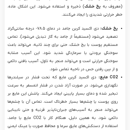
(معروف به
یخ خشک
) ذخیره و استفاده می‌شود. این اشکال ماده،
خطر حرارتی شدیدی را ایجاد می‌کنند.
یخ خشک:
دی اکسید کربن جامد در دمای ۷۸.۵- درجه سانتی‌گراد
تصعید می‌شود (مستقیماً از جامد به گاز تبدیل می‌شود). تماس
مستقیم پوست با یخ خشک، حتی برای چند ثانیه، می‌تواند باعث
سوختگی برودتی یا سرمازدگی شدید شود. این آسیب مشابه
سوختگی حرارتی است و می‌تواند منجر به تاول، آسیب بافتی دائمی
و از بین رفتن حس در ناحیه تماس شود.
CO2​ مایع:
دی اکسید کربن مایع که تحت فشار در سیلندرها
نگهداری می‌شود، در صورت آزاد شدن در فشار اتمسفر به سرعت
تبخیر شده و دمای بسیار پایینی ایجاد می‌کند. پاشش این مایع بر
روی پوست یا چشم‌ها بسیار خطرناک است. تماس آن با چشم‌ها
می‌تواند منجر به آسیب‌های جبران‌ناپذیر قرنیه و حتی نابینایی
دائمی شود. به همین دلیل، هنگام کار با CO2​ مایع یا جامد،
استفاده از دستکش‌های عایق سرما و محافظ صورت یا عینک ایمنی