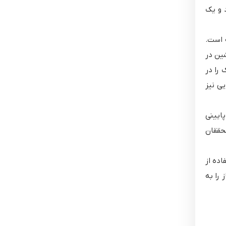
 و یک
 است.
ین در
 را در
یی نیز
ایینی
محققان
اده از
 را به