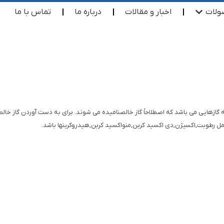
لات
اخبار و مقالات
درباره ما
تماس با ما
زهایی می باشد که اصطلاحاً گاز خالصنامیده می شوند. برای به دست آوردن گاز خال
شامل رطوبت,اکسیژن,دی اکسید کربن,منواکسید کربن,هیدروکربنها باشد.