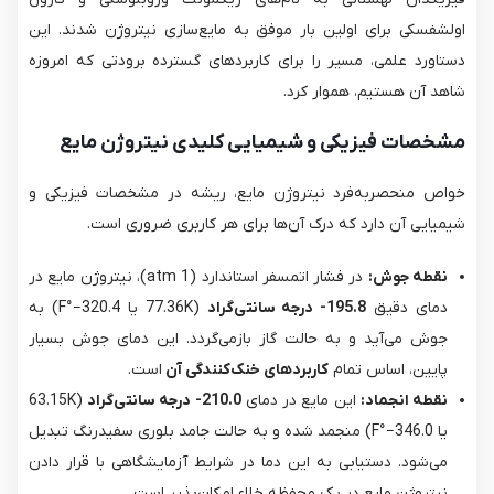
اولشفسکی برای اولین بار موفق به مایع‌سازی نیتروژن شدند. این
دستاورد علمی، مسیر را برای کاربردهای گسترده برودتی که امروزه
شاهد آن هستیم، هموار کرد.
مشخصات فیزیکی و شیمیایی کلیدی نیتروژن مایع
خواص منحصربه‌فرد نیتروژن مایع، ریشه در مشخصات فیزیکی و
شیمیایی آن دارد که درک آن‌ها برای هر کاربری ضروری است.
نقطه جوش:
در فشار اتمسفر استاندارد (1 atm)، نیتروژن مایع در
دمای دقیق
195.8- درجه سانتی‌گراد
(77.36K یا 320.4−°F) به
جوش می‌آید و به حالت گاز بازمی‌گردد. این دمای جوش بسیار
پایین، اساس تمام
کاربردهای خنک‌کنندگی آن
است.
نقطه انجماد:
این مایع در دمای
210.0- درجه سانتی‌گراد
(63.15K
یا 346.0−°F) منجمد شده و به حالت جامد بلوری سفیدرنگ تبدیل
می‌شود. دستیابی به این دما در شرایط آزمایشگاهی با قرار دادن
نیتروژن مایع در یک محفظه خلاء امکان‌پذیر است.