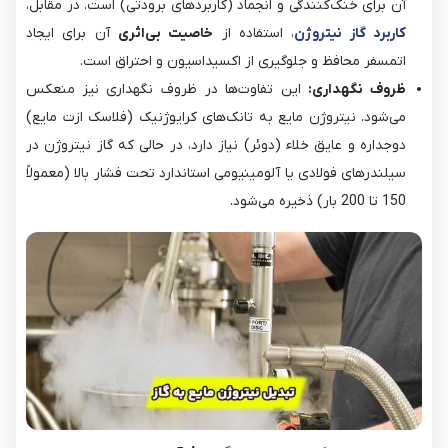
آن برای خنک‌کنندگی و انجماد (کاربردهای برودتی) است. در مقابل،
کاربرد گاز نیتروژن
، استفاده از
خاصیت بی‌اثری
آن برای ایجاد
اتمسفر محافظ و جلوگیری از اکسیداسیون و احتراق است.
ظروف نگهداری:
این تفاوت‌ها در ظروف نگهداری نیز منعکس
می‌شود. نیتروژن مایع به تانک‌های کرایوژنیک (فلاسک ازت مایع)
دوجداره و عایق خلاء (دوئر) نیاز دارد، در حالی که گاز نیتروژن در
سیلندرهای فولادی یا آلومینیومی استاندارد تحت فشار بالا (معمولاً
150 تا 200 بار) ذخیره می‌شود.