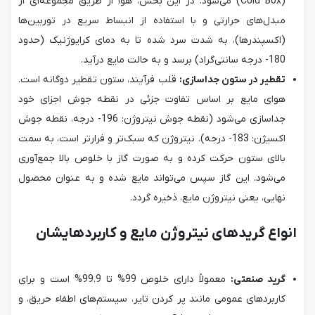
(Cold Box) می‌شود. در این بخش، هوا از طریق مجموعه‌ای از
مبدل‌های حرارتی و با استفاده از انبساط سریع در توربین‌ها
(اکسپندرها)، به شدت سرد شده تا به دمای کرایوژنیک (حدود
180- درجه سانتی‌گراد) برسد و به حالت مایع درآید.
تقطیر در ستون جداسازی:
قلب فرآیند، ستون تقطیر دوگانه است.
هوای مایع بر اساس تفاوت جزئی در نقطه جوش اجزای خود
جداسازی می‌شود (نقطه جوش نیتروژن: 196- درجه، نقطه جوش
اکسیژن: 183- درجه). نیتروژن که سبک‌تر و فرارتر است، به سمت
بالای ستون حرکت کرده و به صورت گاز با خلوص بالا جمع‌آوری
می‌شود. این گاز سپس می‌تواند مایع شده و به عنوان محصول
نهایی، یعنی نیتروژن مایع، ذخیره گردد.
انواع گریدهای نیتروژن مایع و کاربردهایشان
گرید صنعتی:
معمولاً دارای خلوص 99% تا 99.9% است و برای
کاربردهای عمومی مانند پر کردن تایر، سیستم‌های اطفاء حریق، و