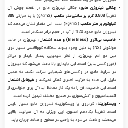
چگالی نیتروژن مایع:
چگالی نیتروژن مایع در نقطه جوش آن
تقریباً
0.808 گرم بر سانتی‌متر مکعب
(g/cm3) یا به عبارتی
808
کیلوگرم بر متر مکعب
(kg/m3) است. این مقدار نشان می‌دهد که
نیتروژن مایع حدود 20% از آب در حجم برابر سبک‌تر است.
خاصیت بی‌اثری (Inertness) و عدم اشتعال:
نیتروژن در حالت
مولکولی (N2​) به دلیل وجود پیوند سه‌گانه کووالانسی بسیار قوی
بین دو اتم نیتروژن، از نظر شیمیایی بسیار پایدار و بی‌اثر
(غیرواکنش‌پذیر) است. این پایداری بالا باعث می‌شود که نیتروژن
در شرایط عادی در واکنش‌های شیمیایی شرکت نکند. به همین
دلیل، این ماده به فرآیند احتراق کمکی نمی‌کند و
غیرقابل اشتعال
است. این خاصیت، آن را به یک گاز محافظ ایده‌آل برای جلوگیری از
اکسیداسیون و آتش‌سوزی در صنایع مختلف تبدیل کرده است.
ویسکوزیته:
گرانروی یا ویسکوزیته نیتروژن مایع بسیار پایین
است، تقریباً یک‌دهم استون. این ویژگی به آن سیالیت بالایی
می‌بخشد و باعث می‌شود به راحتی در سطوح و منافذ جریان یابد.