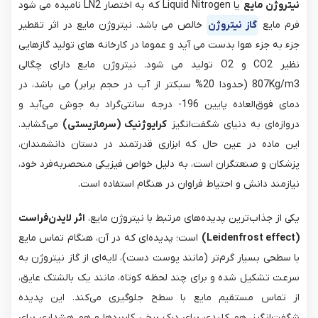
نیتروژن مایع
یا Liquid Nitrogen که به اختصار LN2 نامیده می شود
فرم مایع
گاز نیتروژن
خالص می باشد. نیتروژن مایع در اثر تقطیر
جزء به جزء هوا بدست می آید و عموما در کارخانه های تولید گازهایی
نظیر CO2 و O2 تولید می شود. نیتروژن مایع دارای چگالی
807Kg/m3 (حدودا 20% سبکتر از آب در حجم برابر) می باشد، در
دمای فوق‌العاده پایین 196- درجه سانتی‌گراد به جوش می‌آید و
دروازه‌ای به دنیای شگفت‌انگیز
کرایوژنیک (سرمازیستی)
می‌گشاید.
این ماده در عین حال که ابزاری قدرتمند در دستان دانشمندان،
پزشکان و صنعتگران است، به دلیل خواص فیزیکی منحصربه‌فرد خود،
نیازمند دانش و احتیاط فراوان در هنگام استفاده است.
یکی از جذاب‌ترین پدیده‌های مرتبط با نیتروژن مایع،
اثر لایدن‌فراست
(Leidenfrost effect)
است؛ پدیده‌ای که در آن، هنگام تماس مایع
با سطحی بسیار گرم‌تر (مانند پوست دست)، لایه‌ای از گاز نیتروژن به
سرعت تشکیل شده و برای چند لحظه کوتاه، مانند یک بالشتک عایق،
از تماس مستقیم مایع با سطح جلوگیری می‌کند. این پدیده
شگفت‌انگیز، هم کلیدی برای درک برخی کاربردها و هم هشداری برای