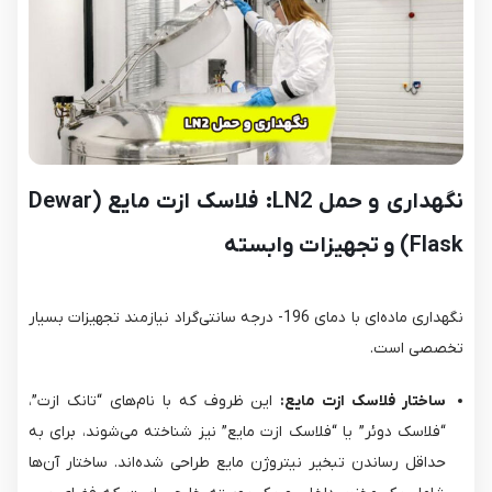
نگهداری و حمل LN2: فلاسک ازت مایع (Dewar
Flask) و تجهیزات وابسته
نگهداری ماده‌ای با دمای 196- درجه سانتی‌گراد نیازمند تجهیزات بسیار
تخصصی است.
ساختار فلاسک ازت مایع:
این ظروف که با نام‌های “تانک ازت”،
“فلاسک دوئر” یا “فلاسک ازت مایع” نیز شناخته می‌شوند، برای به
حداقل رساندن تبخیر نیتروژن مایع طراحی شده‌اند. ساختار آن‌ها