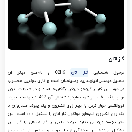
گاز اتان
فرمول شیمیایی
گاز اتان
C2H6 و نام‌های دیگر آن
بیمتیل،دیمتیل،اتیلهیدرید ومتیلمتان است و گازی دوکربن محسوب
می‌شود. این گاز از گروههیدروکربنیآلکان‌ها است و در طبیعت بدون
بو و رنگ یافت می‌شود.دمایخوداشتعالی آن 497 درجهاست. پیوند
کووالانسی چهار کربن با چهار زوج الکترون و یک پیوند هیدروژن با
یک زوج الکترون اتم‌های مولکول گاز اتان را تشکیل داده است. اتان
تحریکچشمیوپوستی ندارد. درصد بالایی از گاز طبیعی را گاز اتان
تشکیل می‌دهد، این ماده آلی از نظر درصد و میزانفراوانی دومین جز