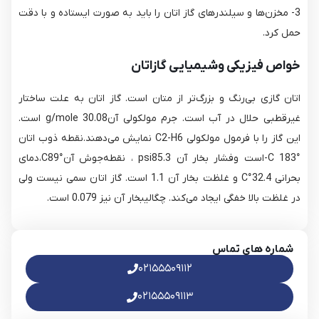
3- مخزن‌ها و سیلندرهای گاز اتان را باید به صورت ایستاده و با دقت
حمل کرد.
خواص فیزیکی وشیمیایی گازاتان
اتان گازی بی‌رنگ و بزرگ‌تر از متان است. گاز اتان به علت ساختار
غیرقطبی حلال در آب است. جرم مولکولی آن30.08 g/mole است.
این گاز را با فرمول مولکولی C2-H6 نمایش می‌دهند.نقطه ذوب اتان
°C 183-است وفشار بخار آن psi85.3 ، نقطه‌جوش آن°C89،دمای
بحرانی 32.4°C و غلظت بخار آن 1.1 است. گاز اتان سمی نیست ولی
در غلظت بالا خفگی ایجاد می‌کند. چگالیبخار آن نیز 0.079 است.
شماره های تماس
۰۲۱۵۵۵۰۹۱۱۲
۰۲۱۵۵۵۰۹۱۱۳