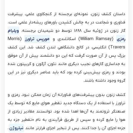
داستان کشف زنون، نمونه‌ای برجسته از کنجکاوی علمی، پیشرفت
فناوری و شجاعت در به چالش کشیدن باورهای ریشه‌دار علمی است.
گاز زنون در ژوئیه سال ۱۸۹۸ توسط دو شیمیدان برجسته،
ویلیام
رمزی
(William Ramsay) اسکاتلندی و
موریس تراورز
(Morris
Travers) انگلیسی، در کالج دانشگاهی لندن کشف شد. این کشف
بزرگ پس از آن صورت گرفت که این دو دانشمند پیش از آن موفق
به جداسازی گازهای نجیب دیگری مانند نئون، آرگون و کریپتون شده
بودند و رمزی پیش‌بینی کرده بود که باید عناصر دیگری نیز در این
گروه وجود داشته باشند.
کشف زنون بدون پیشرفت‌های فناورانه آن زمان ممکن نبود. رمزی و
تراورز با استفاده از یک دستگاه جدید تقطیر هوای مایع که توسط یک
صنعتگر ثروتمند به آن‌ها اهدا شده بود، توانستند مقادیر زیادی از
هوا را مایع کرده و سپس از طریق فرآیندی به نام «تقطیر جزء به
جزء» اجزای آن را جدا کنند. پس از تبخیر اجزای فرارتر مانند
نیتروژن
،