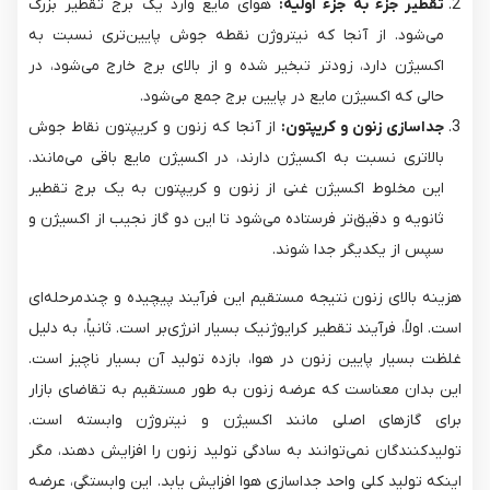
تقطیر جزء به جزء اولیه:
هوای مایع وارد یک برج تقطیر بزرگ
می‌شود. از آنجا که نیتروژن نقطه جوش پایین‌تری نسبت به
اکسیژن دارد، زودتر تبخیر شده و از بالای برج خارج می‌شود، در
حالی که اکسیژن مایع در پایین برج جمع می‌شود.
جداسازی زنون و کریپتون:
از آنجا که زنون و کریپتون نقاط جوش
بالاتری نسبت به اکسیژن دارند، در اکسیژن مایع باقی می‌مانند.
این مخلوط اکسیژن غنی از زنون و کریپتون به یک برج تقطیر
ثانویه و دقیق‌تر فرستاده می‌شود تا این دو گاز نجیب از اکسیژن و
سپس از یکدیگر جدا شوند.
هزینه بالای زنون نتیجه مستقیم این فرآیند پیچیده و چندمرحله‌ای
است. اولاً، فرآیند تقطیر کرایوژنیک بسیار انرژی‌بر است. ثانیاً، به دلیل
غلظت بسیار پایین زنون در هوا، بازده تولید آن بسیار ناچیز است.
این بدان معناست که عرضه زنون به طور مستقیم به تقاضای بازار
برای گازهای اصلی مانند اکسیژن و نیتروژن وابسته است.
تولیدکنندگان نمی‌توانند به سادگی تولید زنون را افزایش دهند، مگر
اینکه تولید کلی واحد جداسازی هوا افزایش یابد. این وابستگی، عرضه