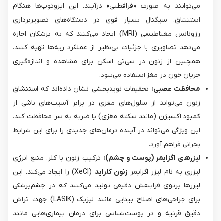
می‌توانند به صورت «فراقطبی» درآیند. این ایزوتوپ‌ها هنگام
استنشاق، سیگنال بسیار قوی در دستگاه‌های تصویربرداری
رزونانس مغناطیسی (MRI) ایجاد می‌کنند که به پزشکان اجازه
می‌دهد تصاویری با جزئیات بی‌نظیر از عملکرد ریه‌ها تهیه کنند.
همچنین از زنون در سی‌تی اسکن برای مشاهده و اندازه‌گیری
جریان خون در مغز استفاده می‌شود.
محافظت عصبی:
تحقیقات نویدبخشی نشان داده‌اند که استنشاق
زنون می‌تواند از سلول‌های مغزی در برابر آسیب‌های ناشی از
کمبود اکسیژن (مانند سکته مغزی) یا ضربه به سر محافظت کند.
این ویژگی می‌تواند در آینده درمان‌های جدیدی را برای این شرایط
بحرانی فراهم آورد.
لیزرهای اگزایمر (پوست و چشم):
ترکیب زنون با کلر، منبع انرژی
لیزری به نام لیزر اگزایمر
زنون کلراید
(XeCl) را ایجاد می‌کند. این
لیزرها پرتوی فرابنفش دقیقی تولید می‌کنند که در چشم‌پزشکی
برای جراحی‌های اصلاح بینایی مانند لیزیک (LASIK) جهت تراش
دقیق قرنیه و در پوست‌شناسی برای درمان بیماری‌هایی مانند