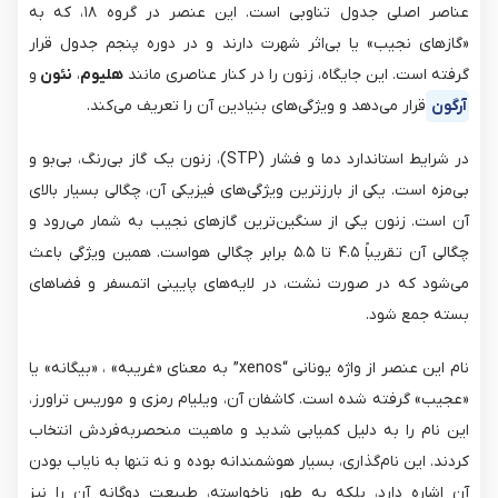
عناصر اصلی جدول تناوبی است. این عنصر در گروه ۱۸، که به
«گازهای نجیب» یا بی‌اثر شهرت دارند و در دوره پنجم جدول قرار
گرفته است. این جایگاه، زنون را در کنار عناصری مانند
هلیوم
،
نئون
و
آرگون
قرار می‌دهد و ویژگی‌های بنیادین آن را تعریف می‌کند.
در شرایط استاندارد دما و فشار (STP)، زنون یک گاز بی‌رنگ، بی‌بو و
بی‌مزه است. یکی از بارزترین ویژگی‌های فیزیکی آن، چگالی بسیار بالای
آن است. زنون یکی از سنگین‌ترین گازهای نجیب به شمار می‌رود و
چگالی آن تقریباً ۴.۵ تا ۵.۵ برابر چگالی هواست. همین ویژگی باعث
می‌شود که در صورت نشت، در لایه‌های پایینی اتمسفر و فضاهای
بسته جمع شود.
نام این عنصر از واژه یونانی “xenos” به معنای «غریبه» ، «بیگانه» یا
«عجیب» گرفته شده است. کاشفان آن، ویلیام رمزی و موریس تراورز،
این نام را به دلیل کمیابی شدید و ماهیت منحصربه‌فردش انتخاب
کردند. این نام‌گذاری، بسیار هوشمندانه بوده و نه تنها به نایاب بودن
آن اشاره دارد، بلکه به طور ناخواسته، طبیعت دوگانه آن را نیز