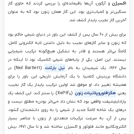
اکسیژن
و آرگون، آن‌ها باقیمانده‌ای را بررسی کردند که حاوی گاز
سنگین‌تر و کمیاب‌تری بود. این گاز همان زنون بود که به عنوان
آخرین گاز نجیب پایدار کشف شد.
برای بیش از ۶۰ سال پس از کشف، این باور در دنیای شیمی حاکم بود
که زنون و سایر گازهای نجیب به دلیل داشتن لایه الکترونی کامل،
کاملاً بی‌اثر هستند و قادر به تشکیل هیچ‌گونه ترکیب شیمیایی
نیستند. این اصل، یکی از پایه‌های شیمی کلاسیک بود تا اینکه در
سال ۱۹۶۲، یک شیمیدان به نام
نیل بارتلت
(Neil Bartlett) در
دانشگاه بریتیش کلمبیا، با یک آزمایش تاریخی این باور را برای
همیشه تغییر داد. او موفق شد اولین ترکیب پایدار یک گاز نجیب،
یعنی
هگزافلوروپلاتینات زنون
(XePtF
​)، را سنتز کند. این کشف یک
6
پارادایم‌شیفت واقعی بود که نشان داد «بی‌اثر بودن» مطلق نیست و
درهای یک شاخه کاملاً جدید از شیمی را به روی دانشمندان گشود.
پس از آن، به سرعت ترکیبات متعددی از زنون با عناصر بسیار
الکترونگاتیو مانند فلوئور و اکسیژن ساخته شد و تا سال ۱۹۷۱، بیش