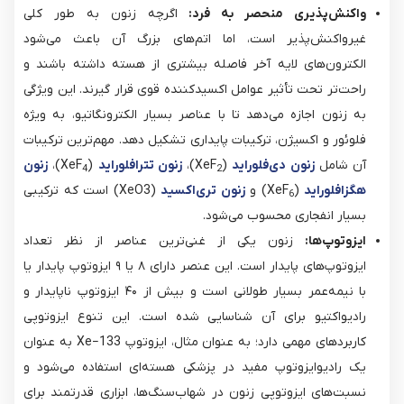
واکنش‌پذیری منحصر به فرد:
اگرچه زنون به طور کلی
غیرواکنش‌پذیر است، اما اتم‌های بزرگ آن باعث می‌شود
الکترون‌های لایه آخر فاصله بیشتری از هسته داشته باشند و
راحت‌تر تحت تأثیر عوامل اکسیدکننده قوی قرار گیرند. این ویژگی
به زنون اجازه می‌دهد تا با عناصر بسیار الکترونگاتیو، به ویژه
فلوئور و اکسیژن، ترکیبات پایداری تشکیل دهد. مهم‌ترین ترکیبات
آن شامل
زنون دی‌فلوراید
(XeF
​)،
زنون تترافلوراید
(XeF
​)،
زنون
4
2
هگزافلوراید
(XeF
​) و
زنون تری‌اکسید
(XeO3​) است که ترکیبی
6
بسیار انفجاری محسوب می‌شود.
ایزوتوپ‌ها:
زنون یکی از غنی‌ترین عناصر از نظر تعداد
ایزوتوپ‌های پایدار است. این عنصر دارای ۸ یا ۹ ایزوتوپ پایدار یا
با نیمه‌عمر بسیار طولانی است و بیش از ۴۰ ایزوتوپ ناپایدار و
رادیواکتیو برای آن شناسایی شده است. این تنوع ایزوتوپی
کاربردهای مهمی دارد؛ به عنوان مثال، ایزوتوپ Xe−133 به عنوان
یک رادیوایزوتوپ مفید در پزشکی هسته‌ای استفاده می‌شود و
نسبت‌های ایزوتوپی زنون در شهاب‌سنگ‌ها، ابزاری قدرتمند برای