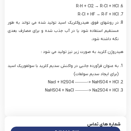
R-H + Cl2 → R-Cl + HCl
R-Cl + HF → R-F + HCl
در روشهای فوق، هیدروکلریک اسید تولید شده می تواند به طور
مستقیم استفاده شود یا در آب جذب شده و برای مصارف بعدی
نگه داشته شود.
هیدروژن کلرید به صورت زیر نیز تولید می شود :
به عنوان فرآورده جانبی در واکنش سدیم کلرید با سولفوریک اسید
(برای ایجاد سدیم سولفات)
Nacl + H2SO4 ———-> NaHSO4 + HCl
NaHSO4 + NaCl ———-> Na2SO4 + HCl
شماره های تماس