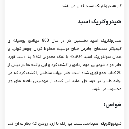
گاز
هیدروکلریک اسید
فعال می باشد.
هیدروکلریک اسید
هیدروکلریک اسید نخستین بار در سال 800 میلادی بوسیله ی
کیمیاگر مسلمان جابربن حیان بوسیله مخلوط کردن جوهر گوگرد یا
همان سولفوریک اسید H2SO4 با نمک معمولی NaCl به دست آورد.
جابر مواد شیمیایی مهم زیادی را کشف کرد و این یافته ها در بیش از
20 کتاب جمع آوری شده است. جابر تیزاب سلطانی را کشف کرد که می
تواند طلا را در خود حل نماید این کشف از مهمترین یافته های وی
محسوب می شود.
خواص
:
هیدروکلریک اسید
اسیدیست بی رنگ یا زرد روشن كه بخارات آن تند