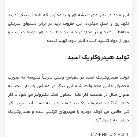
این ماده در بطریهای شیشه ای و یا مخازنی كه لایه لاستیكی دارند
نگهداری و حمل میگردد. این ظروف باید در برابر تنشهای فیزیكی
محافظت شده و در محلهای خشك و خنك و دارای تهویه مناسب و
دور از مواد اكسید كننده انبار شود. تهیه كننده
تولید هیدروکلریک اسید
تولید هیدروکلریک اسید در مقیاس وسیع تقریباٌ همیشه به صورت
محصول جانبی محصولات شیمیایی دیگر در مقیاس وسیع است. به
عنوان مثال در صنعت کلر-قلیا ، محلول نمک الکترولیز می شود تا کلر
خالص Cl2 و سدیم هیدروکسید و هیدروزن به دست آید. سپس گاز
کلر خالص می تواند دوباره با هیدروژن ترکیب شده و هیدروکلریک
خالص به دست آید.
Cl2 + H2 → 2 HCl