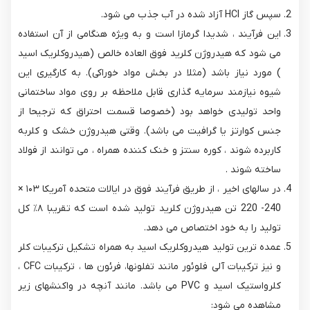
سپس گاز HCl آزاد شده در آب جذب می شود.
این فرآیند ، شدیدا گرمازا است و به ویژه هنگامی از آن استفاده
می شود که هیدروژن کلرید فوق العاده خالص (هیدروکلریک اسید
) مورد نیاز باشد (مثلا در بخش مواد خوراکی). به کارگیری این
شیوه نیازمند سرمایه گذاری قابل ملاحظه بر روی مواد ساختمانی
واحد تولیدی خواهد بود (خصوصا قسمت احتراق که ترجیحا از
جنس کوارتز یا گرافیت می باشد). وقتی هیدروژن خشک و کلربه
کاربرده شوند ، کوره سنتز و خنک کننده همراه ، می توانند از فولاد
ساخته شوند .
در سالهای اخیر ، از طریق فرآیند فوق در ایالات متحده آمریکا ۱۰۳ ×
240- 220 تن هیدروژن کلرید تولید شده است که تقریبا ۸٪ کل
تولید را به خود اختصاص می دهد.
عمده ترین تولید هیدروکلریک اسید به همراه تشکیل ترکیبات کلر
و نیز ترکیبات آلی فلوئور مانند تفلونها، فرئون ها ، ترکیبات CFC ،
کلرواستیک اسید و PVC می باشد. مانند آنچه در واکنشهای زیر
مشاهده می شود: