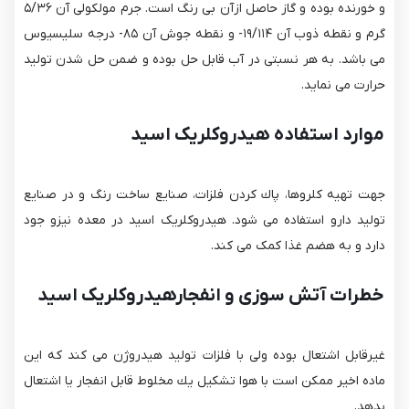
و خورنده بوده و گاز حاصل ازآن بی رنگ است. جرم مولكولی آن ۵/۳۶
گرم و نقطه ذوب آن ۱۹/۱۱۴- و نقطه جوش آن ۸۵- درجه سلیسیوس
می باشد. به هر نسبتی در آب قابل حل بوده و ضمن حل شدن تولید
حرارت می نماید.
موارد استفاده هیدروکلریک اسید
جهت تهیه كلروها، پاك كردن فلزات، صنایع ساخت رنگ و در صنایع
تولید دارو استفاده می شود. هیدروکلریک اسید در معده نیزو جود
دارد و به هضم غذا کمک می کند.
خطرات آتش سوزی و انفجار
هیدروکلریک اسید
غیرقابل اشتعال بوده ولی با فلزات تولید هیدروژن می كند كه این
ماده اخیر ممكن است با هوا تشكیل یك مخلوط قابل انفجار یا اشتعال
بدهد.