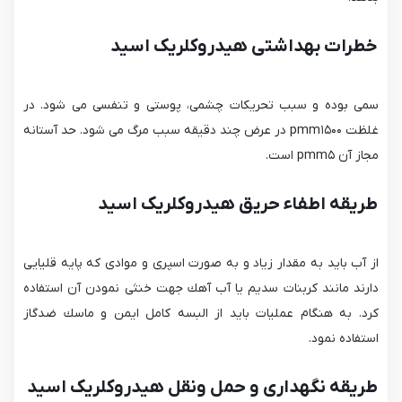
خطرات بهداشتی هیدروکلریک اسید
سمی بوده و سبب تحریكات چشمی، پوستی و تنفسی می شود. در
غلظت pmm۱۵۰۰ در عرض چند دقیقه سبب مرگ می شود. حد آستانه
مجاز آن pmm۵ است.
طریقه اطفاء حریق هیدروکلریک اسید
از آب باید به مقدار زیاد و به صورت اسپری و موادی كه پایه قلیایی
دارند مانند كربنات سدیم یا آب آهك جهت خنثی نمودن آن استفاده
كرد. به هنگام عملیات باید از البسه كامل ایمن و ماسك ضدگاز
استفاده نمود.
طریقه نگهداری و حمل ونقل هیدروکلریک اسید