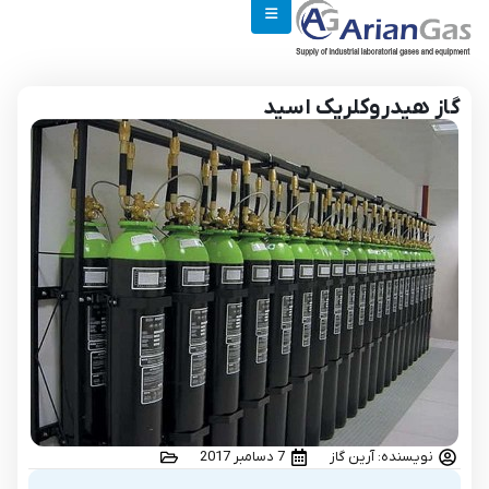
گاز هیدروکلریک اسید
نویسنده: آرین گاز
7 دسامبر 2017